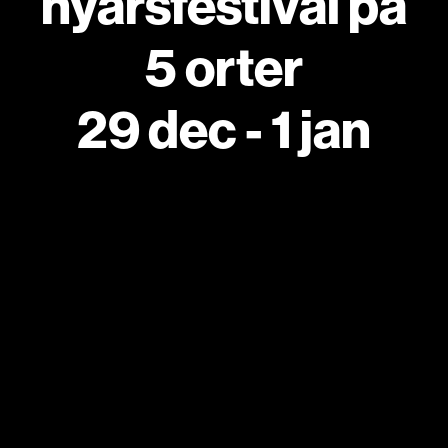
nyårsfestival på
5 orter
29 dec - 1 jan